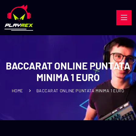
BACCARAT ONLINE PUNTATA
MINIMA 1 EURO
HOME
BACCARAT ONLINE PUNTATA MINIMA 1 EURO