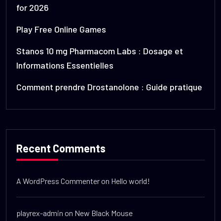
for 2026
Play Free Online Games
Stanos 10 mg Pharmacom Labs : Dosage et
Informations Essentielles
Comment prendre Drostanolone : Guide pratique
Recent Comments
A WordPress Commenter
on
Hello world!
playrex-admin
on
New Black Mouse