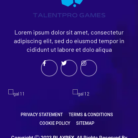
Lorem ipsum dolor sit amet, consectetur
adipiscing elit, sed do eiusmod tempor in
cididunt ut labore et dolo aliqua
PRIVACY STATEMENT
TERMS & CONDITIONS
COOKIE POLICY
SITEMAP
Copyright
2023
PLAYREX
. All Rights Reserved By