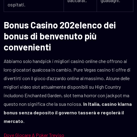
baccarat.
guadagni.
ospitati.
Bonus Casino 202elenco dei
bonus di benvenuto più
convenienti
Abbiamo solo handpick i migliori casinò online che offrono ai
loro giocatori qualcosa in cambio, Pure Vegas casino ti offre di
divertirti con il gioco d’azzardo online al massimo. Alcune delle
migliori video slot attualmente disponibili su High Country
includono Enchanted Garden, slot tema horror con jackpot ma
questo non significa che la sua noiosa.
In Italia, casino klarna
bonus senza deposito il governo tasserà e regolerà il
mercato.
Dove Giocare A Poker Treviso