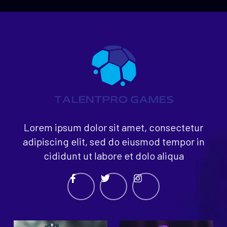
Lorem ipsum dolor sit amet, consectetur
adipiscing elit, sed do eiusmod tempor in
cididunt ut labore et dolo aliqua