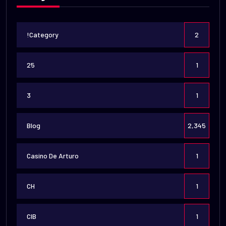
!Category
2
25
1
3
1
Blog
2,345
Casino De Arturo
1
CH
1
CIB
1