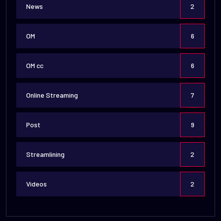
News
2
OM
6
OM cc
6
Online Streaming
7
Post
9
Streamlining
2
Videos
2