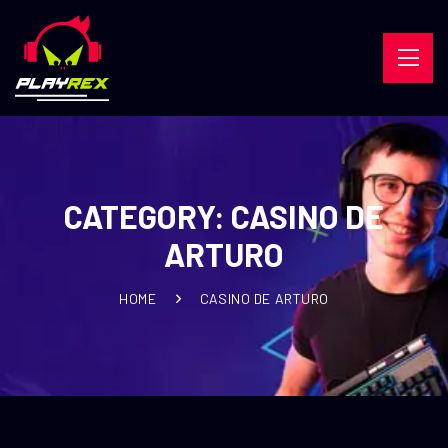
CATEGORY:
CASINO DE
ARTURO
HOME
CASINO DE ARTURO