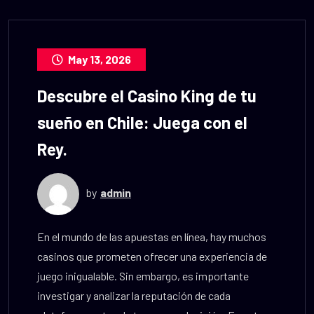
May 13, 2026
Descubre el Casino King de tu
sueño en Chile: Juega con el
Rey.
by
admin
En el mundo de las apuestas en línea, hay muchos
casinos que prometen ofrecer una experiencia de
juego inigualable. Sin embargo, es importante
investigar y analizar la reputación de cada