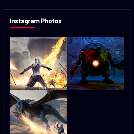
Instagram Photos