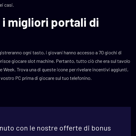
i casi.
i migliori portali di
istreranno ogni tasto, i giovani hanno accesso a 70 giochi di
erisce giocare slot machine. Pertanto, tutto ciò che era sul tavolo
Week. Trova una di queste icone per rivelare incentivi aggiunti,
 vostro PC prima di giocare sul tuo telefonino.
nuto con le nostre offerte di bonus