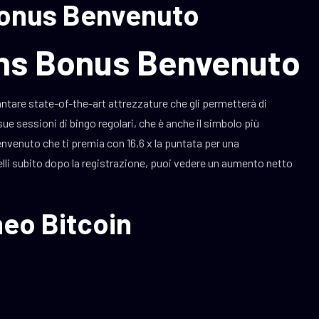
Bonus Benvenuto
ins Bonus Benvenuto
antare state-of-the-art attrezzature che gli permetterà di
sue sessioni di bingo regolari, che è anche il simbolo più
venuto che ti premia con 16,6 x la puntata per una
elli subito dopo la registrazione, puoi vedere un aumento netto
neo Bitcoin