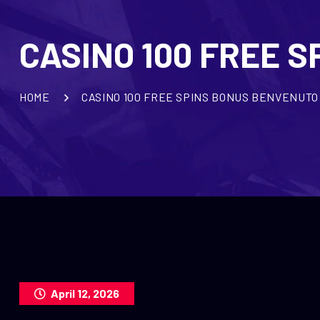
CASINO 100 FREE 
HOME
CASINO 100 FREE SPINS BONUS BENVENUTO
April 12, 2026