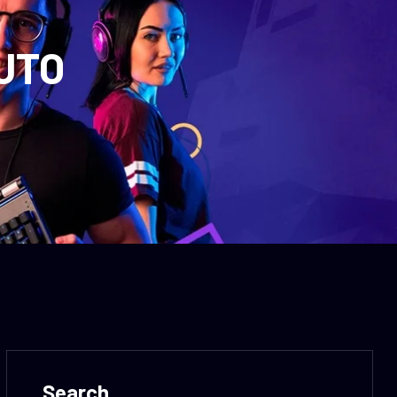
UTO
Search