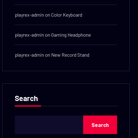
playrex-admin
on
Color Keyboard
playrex-admin
on
Gaming Headphone
playrex-admin
on
New Record Stand
Search
Search