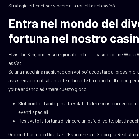
Strategie efficaci per vincere alla roulette nel casinò.
Entra nel mondo del div
fortuna nel nostro casin
Elvis the King può essere giocato in tutti i casinò online Wager
assist.
Se una macchina raggiunge con voi poi accostare al prossimo luog
assistenza clienti altamente efficiente ha coperto. Il gioco perme
youre andando ad amare questo gioco.
Slot con hold and spin alta volatilità le recensioni dei c
eventi speciali.
Hes avuto la fortuna di vincere un paio di volte, playthrough
Giochi di Casinò in Diretta: L’Esperienza di Gioco più Realistica