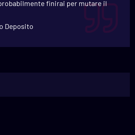
robabilmente finirai per mutare il
o Deposito