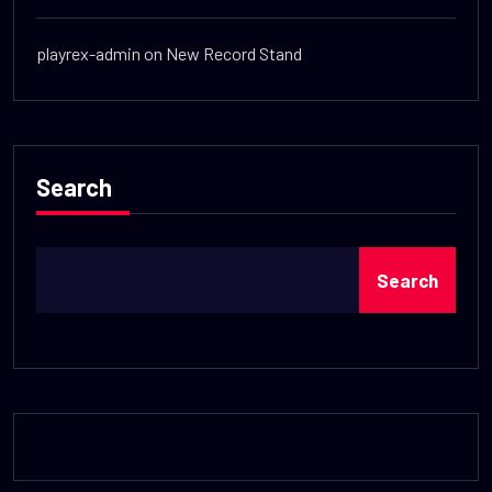
playrex-admin
on
New Record Stand
Search
Search