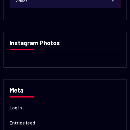
Videos
2
Instagram Photos
Meta
Log in
Entries feed