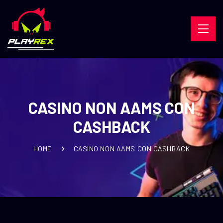
CASINO NON AAMS CON
CASHBACK
HOME
CASINO NON AAMS CON CASHBACK