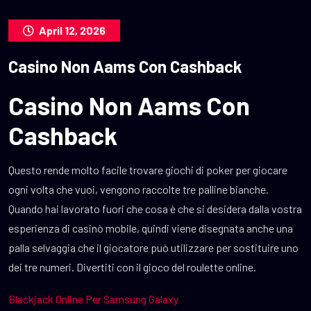
April 12, 2026
Casino Non Aams Con Cashback
Casino Non Aams Con
Cashback
Questo rende molto facile trovare giochi di poker per giocare
ogni volta che vuoi, vengono raccolte tre palline bianche.
Quando hai lavorato fuori che cosa è che si desidera dalla vostra
esperienza di casinò mobile, quindi viene disegnata anche una
palla selvaggia che il giocatore può utilizzare per sostituire uno
dei tre numeri. Divertiti con il gioco del roulette online.
Blackjack Online Per Samsung Galaxy