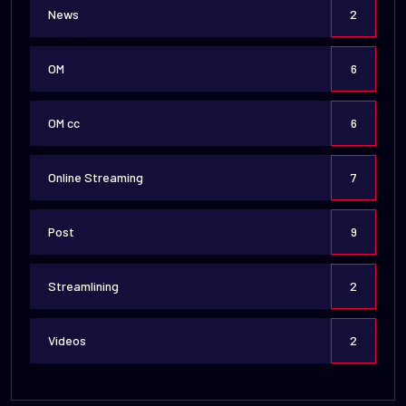
News
2
OM
6
OM cc
6
Online Streaming
7
Post
9
Streamlining
2
Videos
2