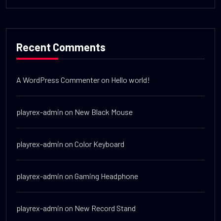
Recent Comments
A WordPress Commenter
on
Hello world!
playrex-admin
on
New Black Mouse
playrex-admin
on
Color Keyboard
playrex-admin
on
Gaming Headphone
playrex-admin
on
New Record Stand