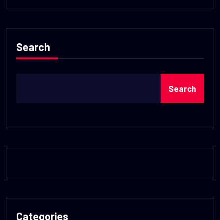
Search
Search
Categories