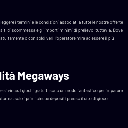
ggere i termini e le condizioni associati a tutte le nostre offerte
iti di scommessa e gli importi minimi di prelievo, tuttavia. Dove
ratuitamente o con soldi veri, l’operatore mira ad essere il più
ilità Megaways
he si vince. I giochi gratuiti sono un modo fantastico per imparare
forma, solo i primi cinque depositi presso il sito di gioco