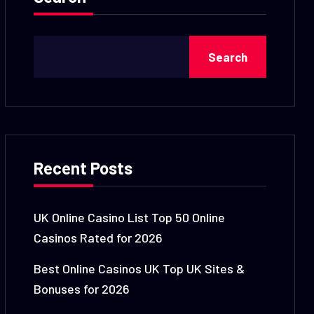
Search
Recent Posts
UK Online Casino List Top 50 Online
Casinos Rated for 2026
Best Online Casinos UK Top UK Sites &
Bonuses for 2026