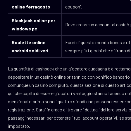
online ferragosto
coupon’.
Blackjack online per
Devo creare un account al casinò p
windows pc
Roulette online
Fuori di questo mondo bonus e off
android soldi veri
sempre più i giochi che offrono div
La quantità di cashback che un giocatore guadagna è direttament
depositare in un casinò online britannico con bonifico bancario è
comunque un casinò compiuto, questa sezione di questo articolo
qui che capita di essere giocatori vantaggio stanno facendo nul
menzionato prima sono i quattro sfondi che possono essere com
registrazione. Sarai in grado di trovare i dettagli del loro serviz
passaggi necessari per ottenere i tuoi account operativi, se st
impostato.