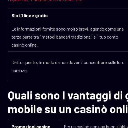
Slot 1 linee gratis
Le informazioni fornite sono molto brevi, agendo come una
terza parte tra i metodi bancari tradizionali e il tuo conto
casinò online.
Detto questo, in modo da non doverci concentrare sulle loro
carenze.
Quali sono I vantaggi di
mobile su un casinò onl
Promozioni casino
Per un casinò con una buona lobby