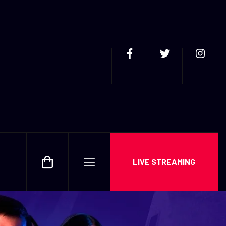
LIVE STREAMING