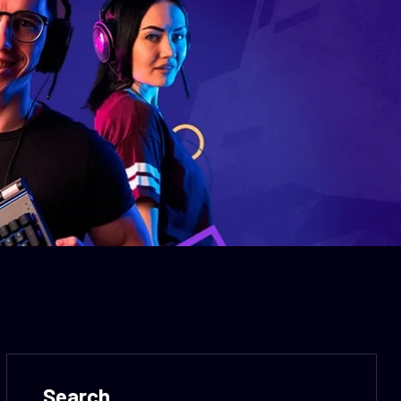
Search