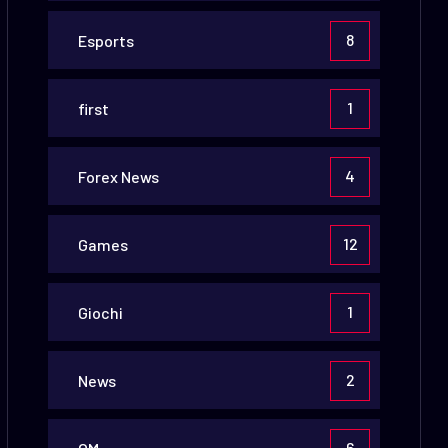
8
Esports
1
first
4
Forex News
12
Games
1
Giochi
2
News
6