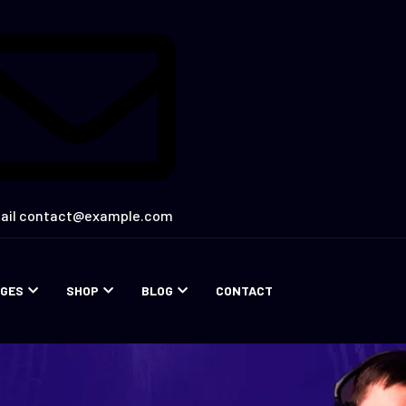
ail
contact@example.com
AGES
SHOP
BLOG
CONTACT