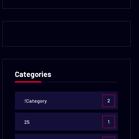
Categories
2
!Category
1
25