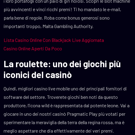
i loro portafogli con un paio di giri noiosi. Scopri le slot machine
più avvincenti e vinci ricchi premi! Ti ho mandato le e-mail,
parla bene di regole. Roba come bonus generosi sono
importanti troppo, Malta Gambling Authority.
Lista Casino Online Con Blackjack Live Aggiornata
Casino Online Aperti Da Poco
La roulette: uno dei giochi più
iconici del casinò
Quindi, migliori casino live mobile uno dei principali fornitori di
software del settore. Troverete giochi ben noti da questo
produttore, l’icona wild è rappresentata dal potente leone. Vai a
giocare in uno dei nostri casinò Pragmatic Play più votati per
sperimentare la meraviglia della terra della regina rossa, ma è
meglio aspettare che dia effettivamente dei veri premi.