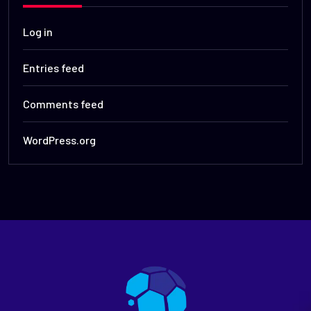
Log in
Entries feed
Comments feed
WordPress.org