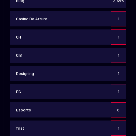
Blog
2,345
Casino De Arturo
1
CH
1
CIB
1
Designing
1
EC
1
Esports
8
first
1