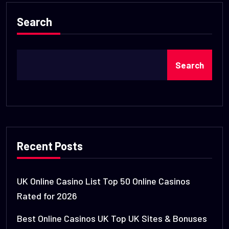
Search
Search
Recent Posts
UK Online Casino List Top 50 Online Casinos
Rated for 2026
Best Online Casinos UK Top UK Sites & Bonuses