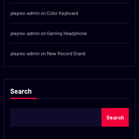
playrex-admin
on
Color Keyboard
playrex-admin
on
Gaming Headphone
playrex-admin
on
New Record Stand
Search
Search