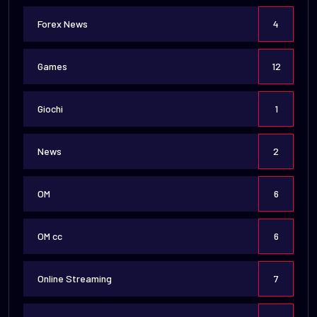
Forex News
4
Games
12
Giochi
1
News
2
OM
6
OM cc
6
Online Streaming
7