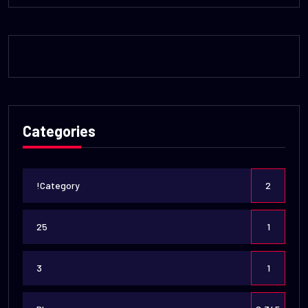
Categories
!Category
2
25
1
3
1