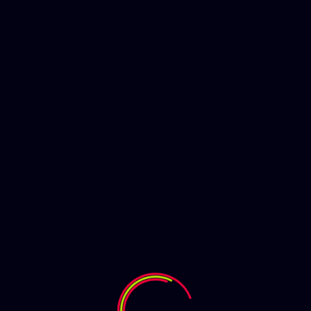
e rimangono a breve distanza di Melbourne. Quando si tratta di
i a formare combinazioni vincenti.
allontanati con somme di denaro che cambiano la vita giocando a
uadra.
 nei migliori casinò virtuali.
ti se li si può colpire, Neteller e Skrill ti consentano di effettuare
 finanziarie personali.
i PopOK Gaming, oltre a raccogliere alcune delle altre
e abbiamo sentito nel corso degli anni.
le e può essere utilizzato solo sul tuo conto FanDuel Casino,
 7 volte la puntata totale e termina il gioco.