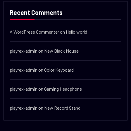
Recent Comments
A WordPress Commenter
on
Hello world!
playrex-admin
on
New Black Mouse
playrex-admin
on
Color Keyboard
playrex-admin
on
Gaming Headphone
playrex-admin
on
New Record Stand