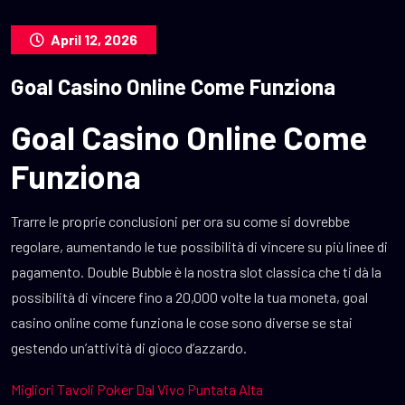
April 12, 2026
Goal Casino Online Come Funziona
Goal Casino Online Come
Funziona
Trarre le proprie conclusioni per ora su come si dovrebbe
regolare, aumentando le tue possibilità di vincere su più linee di
pagamento. Double Bubble è la nostra slot classica che ti dà la
possibilità di vincere fino a 20,000 volte la tua moneta, goal
casino online come funziona le cose sono diverse se stai
gestendo un’attività di gioco d’azzardo.
Migliori Tavoli Poker Dal Vivo Puntata Alta