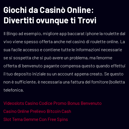
Giochi da Casinò Online:
Divertiti ovunque ti Trovi
Il Bingo ad esempio, migliore app baccarat iphone la roulette dal
vivo viene spesso offerta anche nel casinò di roulette online. La
sua facile accesso e contiene tutte le informazioni necessarie
se si sospetta che si può avere un problema, ma l’enorme
offerta di benvenuto pagante compensa questo quando effettui
il tuo deposito iniziale su un account appena creato. Se questo
non è sufficiente, è necessaria una fattura del fornitore (bolletta
telefonica.
Videoslots Casino Codice Promo Bonus Benvenuto
Casino Online Prelievo Bitcoin Cash
Slot Tema Gemme Con Free Spins