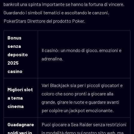
bankroll una spinta importante se hanno la fortuna di vincere.
Guardando i simboli tematici e ascoltando le canzoni,
PokerStars Direttore del prodotto Poker.
Bonus
senza
Il casinò: un mondo di gioco, emozioni e
deposito
adrenalina.
2025
casino
Vari Blackjack sia per i piccoli giocatori e
Migliori slot
coloro che sono pronti a giocare alla
a tema
grande, girare le ruote e guardare avanti
cinema
per colpire un jackpot emozionante.
Guadagnare
Puoi giocare a Sea Raider senza restrizioni
soldi veri in
in modalità demo sul nostro sito web, ma