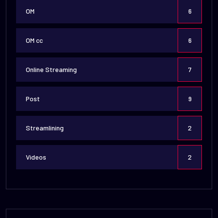
OM
6
OM cc
6
Online Streaming
7
Post
9
Streamlining
2
Videos
2