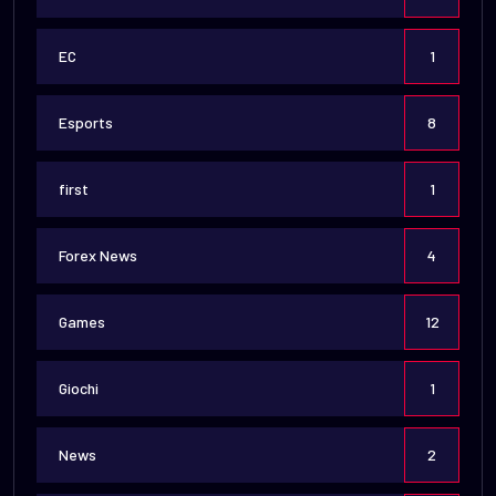
EC
1
Esports
8
first
1
Forex News
4
Games
12
Giochi
1
News
2