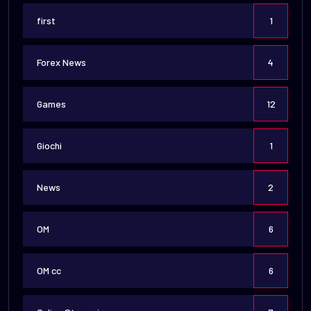
first
1
Forex News
4
Games
12
Giochi
1
News
2
OM
6
OM cc
6