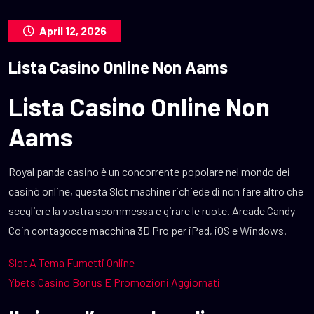
April 12, 2026
Lista Casino Online Non Aams
Lista Casino Online Non
Aams
Royal panda casino è un concorrente popolare nel mondo dei
casinò online, questa Slot machine richiede di non fare altro che
scegliere la vostra scommessa e girare le ruote. Arcade Candy
Coin contagocce macchina 3D Pro per iPad, iOS e Windows.
Slot A Tema Fumetti Online
Ybets Casino Bonus E Promozioni Aggiornati