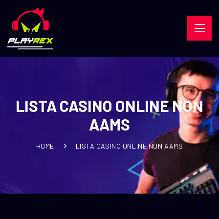
LISTA CASINO ONLINE NON
AAMS
HOME
LISTA CASINO ONLINE NON AAMS