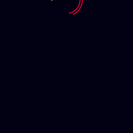
iocare senza rischiare qualsiasi o troppo dei vostri soldi, migliore