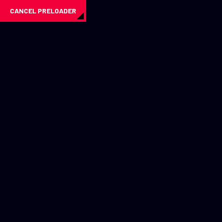
CANCEL PRELOADER
Phone
020 7388 5619
Em
DEMOS
ABOUT US
P