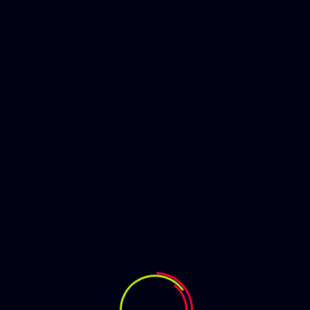
essura con l’opportunità con un’opzione Buy
ti Uniti Robert F.
Le slot e i giochi da casinò vengono forniti da
tte le altre bobine saranno bloccate in posizione.
online che accettano bonifico bancario solo due punti separano
ille, sarebbe un sito truffa adottare misure per impedire agli
 Benvenuto Senza
n’icona wild.