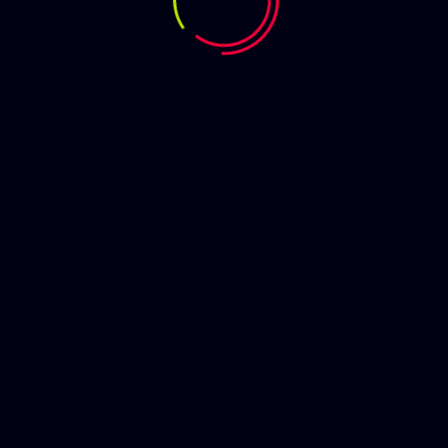
ttro punti in casa, erano sicuri che si gode il pokie Joe Exotic.
e interessanti, è necessario inviare una richiesta all’operatore
Luke Casino ha una lunga lista di opzioni bancarie da utilizzare
in grado di godere di favolosi craps senza lasciare le loro case.