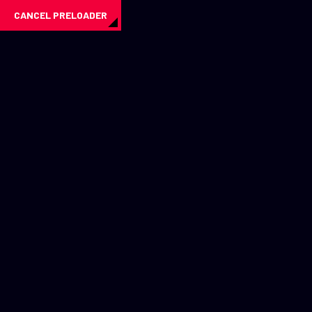
CANCEL PRELOADER
PROVIRON: WIE
EINZUNEHMEN
HOME
BLOG
PROVIRON: WIE EINZUNEHMEN