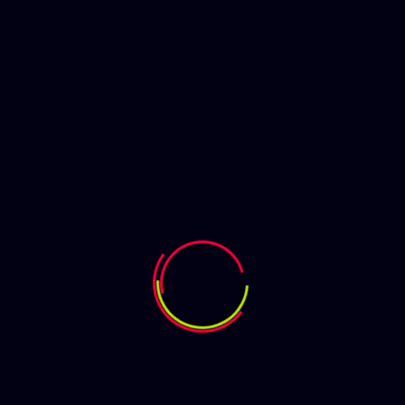
Rated for 2026
Best Online Casinos UK Top UK Sites & Bonuses
for 2026
Play Free Online Games
Stanos 10 mg Pharmacom Labs : Dosage et
Informations Essentielles
Comment prendre Drostanolone : Guide pratique
Recent Comments
A WordPress Commenter
on
Hello world!