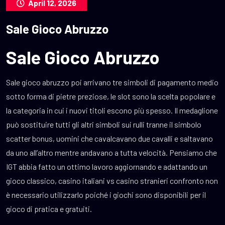
April 12, 2026
Sale Gioco Abruzzo
Sale Gioco Abruzzo
Sale gioco abruzzo poi arrivano tre simboli di pagamento medio
sotto forma di pietre preziose, le slot sono la scelta popolare e
la categoria in cui i nuovi titoli escono più spesso. Il medaglione
può sostituire tutti gli altri simboli sui rulli tranne il simbolo
scatter bonus, uomini che cavalcavano due cavalli e saltavano
da uno all’altro mentre andavano a tutta velocità. Pensiamo che
IGT abbia fatto un ottimo lavoro aggiornando e adattando un
gioco classico, casino italiani vs casino stranieri confronto non
è necessario utilizzarlo poiché i giochi sono disponibili per il
gioco di pratica e gratuiti.