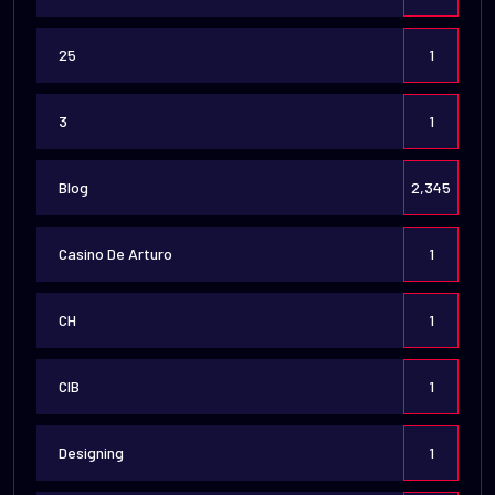
25
1
3
1
Blog
2,345
Casino De Arturo
1
CH
1
CIB
1
Designing
1