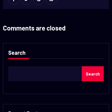
Comments are closed
Search
Search