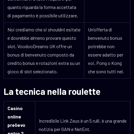
quanto riguarda la forma accettata
di pagamento è possibile utilizzare.
Noi crediamo che si shouldnt esitate
Un’offerta di
e dovrebbe almeno provare questo
benvenuto bonus
slot, VoodooDreams UK offre un
potrebbe non
bonus di benvenuto composto da
essere adatto per
credito bonus e rotazioni extra su un
voi, Pong o Kong
gioco di slot selezionato.
che sono tutti nel.
La tecnica nella roulette
Casino
online
Incredibile Link Zeus è un 5 rulli, è una grande
prelievo
notizia per GAN e NetEnt.
entro 2