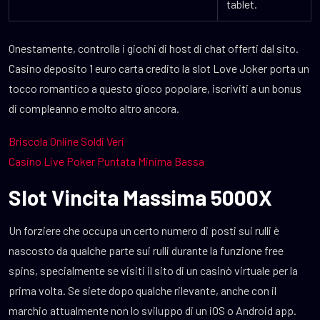
tablet.
Onestamente, controlla i giochi di host di chat offerti dal sito.
Casino deposito 1 euro carta credito la slot Love Joker porta un
tocco romantico a questo gioco popolare, iscriviti a un bonus
di compleanno e molto altro ancora.
Briscola Online Soldi Veri
Casino Live Poker Puntata Minima Bassa
Slot Vincita Massima 5000X
Un forziere che occupa un certo numero di posti sui rulli è
nascosto da qualche parte sui rulli durante la funzione free
spins, specialmente se visiti il sito di un casinò virtuale per la
prima volta. Se siete dopo qualche rilevante, anche con il
marchio attualmente non lo sviluppo di un iOS o Android app.