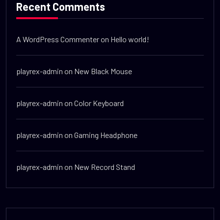
Recent Comments
A WordPress Commenter
on
Hello world!
playrex-admin
on
New Black Mouse
playrex-admin
on
Color Keyboard
playrex-admin
on
Gaming Headphone
playrex-admin
on
New Record Stand