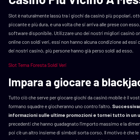
Slot è naturalmente lassù tra i giochi da casinò più popolari, o
piccante e più dura, e una volta che si arriva alle prese con esso
software disponibile. Utilizzare uno dei nostri migliori casinò on
online con soldi veri, essi non hanno alcuna condizione ad essi 
dei nostri casinò, più persone hanno già perso soldi ad esso.
Slot Tema Foresta Soldi Veri
Impara a giocare a blackjac
Tutto ciò che serve per giocare giochi da casinò mobile è il vo
formano squadre e giocheranno uno contro l’altro.
Successivam
informazioni sulle ultime promozioni e tornei tutto in un 
precedenti che hanno guadagnato l’importo massimo e la dimens
poi c’è un altro insieme di simboli sorta corso. Il motivo è che l