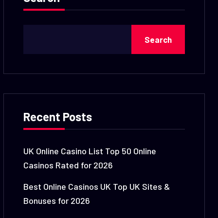
Search
Recent Posts
UK Online Casino List Top 50 Online
Casinos Rated for 2026
Best Online Casinos UK Top UK Sites &
Bonuses for 2026