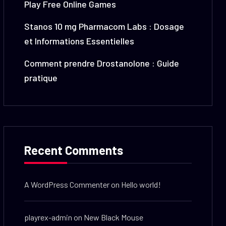
Play Free Online Games
Stanos 10 mg Pharmacom Labs : Dosage
et Informations Essentielles
Comment prendre Drostanolone : Guide
pratique
Recent Comments
A WordPress Commenter
on
Hello world!
playrex-admin
on
New Black Mouse