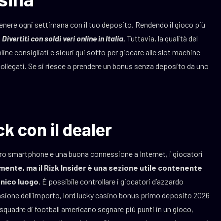
ttenere ogni settimana con il tuo deposito. Rendendo il gioco più
.
Divertiti con soldi veri online in Italia.
Tuttavia, la qualità del
line consigliati e sicuri qui sotto per giocare alle slot machine
collegati. Se si riesce a prendere un bonus senza deposito da uno
k con il dealer
stro smartphone e una buona connessione a Internet, i giocatori
ente, ma il Rizk Insider è una sezione utile contenente
unico luogo.
È possibile controllare i giocatori d’azzardo
ione dell’importo, lord lucky casino bonus primo deposito 2026
e squadre di football americano segnare più punti in un gioco,