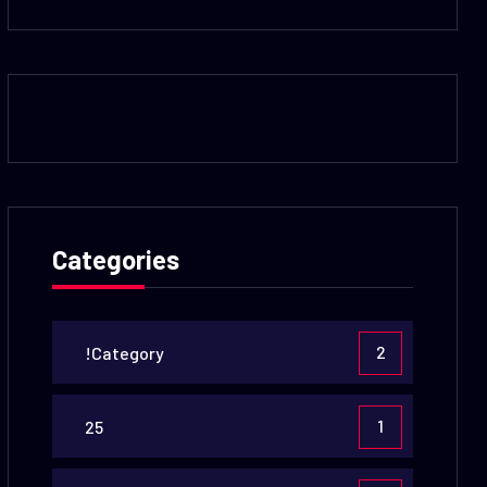
Categories
2
!Category
1
25