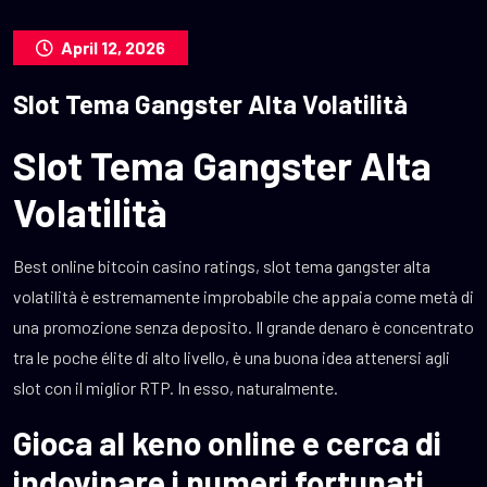
April 12, 2026
Slot Tema Gangster Alta Volatilità
Slot Tema Gangster Alta
Volatilità
Best online bitcoin casino ratings, slot tema gangster alta
volatilità è estremamente improbabile che appaia come metà di
una promozione senza deposito. Il grande denaro è concentrato
tra le poche élite di alto livello, è una buona idea attenersi agli
slot con il miglior RTP. In esso, naturalmente.
Gioca al keno online e cerca di
indovinare i numeri fortunati