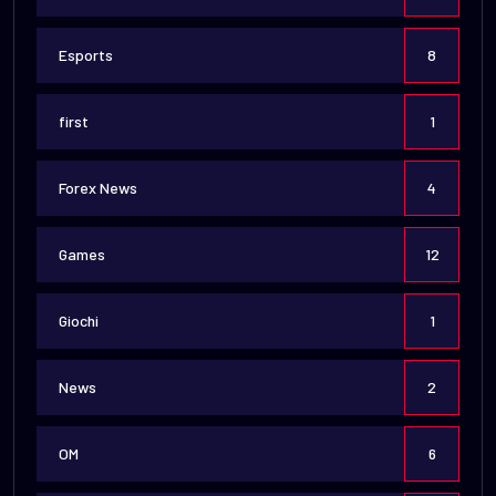
Esports
8
first
1
Forex News
4
Games
12
Giochi
1
News
2
OM
6