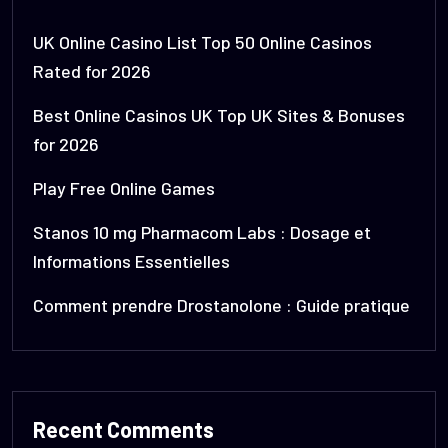
UK Online Casino List Top 50 Online Casinos
Rated for 2026
Best Online Casinos UK Top UK Sites & Bonuses
for 2026
Play Free Online Games
Stanos 10 mg Pharmacom Labs : Dosage et
Informations Essentielles
Comment prendre Drostanolone : Guide pratique
Recent Comments