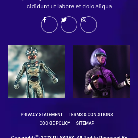
cididunt ut labore et dolo aliqua
PRIVACY STATEMENT
TERMS & CONDITIONS
COOKIE POLICY
SITEMAP
Copyright
2023
PLAYREX
. All Rights Reserved By