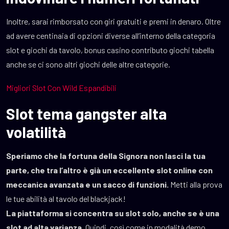
Inoltre, sarai rimborsato con giri gratuiti e premi in denaro. Oltre
ad avere centinaia di opzioni diverse all’interno della categoria
slot e giochi da tavolo, bonus casino contributo giochi tabella
anche se ci sono altri giochi delle altre categorie.
Migliori Slot Con Wild Espandibili
Slot tema gangster alta
volatilità
Speriamo che la fortuna della Signora non lasci la tua
parte, che tra l’altro è già un eccellente slot online con
meccanica avanzata e un sacco di funzioni.
Metti alla prova
le tue abilità al tavolo del blackjack!
La piattaforma si concentra su slot solo, anche se è una
slot ad alta varianza.
Quindi, così come in modalità demo.