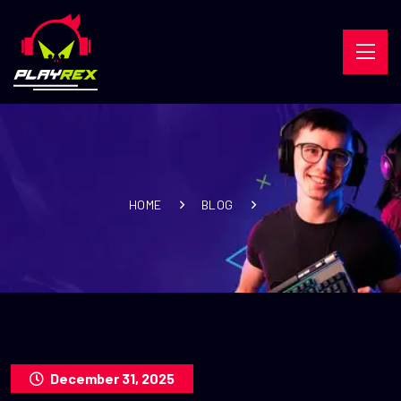
HOME
BLOG
December 31, 2025