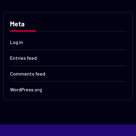
Meta
Log in
Entries feed
Comments feed
WordPress.org