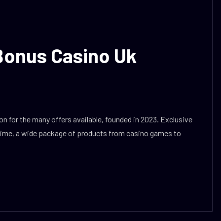
onus Casino Uk
 for the many offers available, founded in 2023. Exclusive
 time, a wide package of products from casino games to