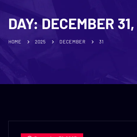
DAY:
DECEMBER 31,
HOME
2025
DECEMBER
31