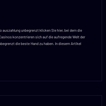
o auszahlung unbegrenzt klicken Sie hier, bei dem die
Casinos konzentrieren sich auf die aufregende Welt der
begrenzt die beste Hand zu haben. In diesem Artikel