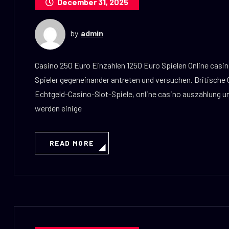
December 31, 2025
by
admin
Casino 250 Euro Einzahlen 1250 Euro Spielen Online casin
Spieler gegeneinander antreten und versuchen. Britische 
Echtgeld-Casino-Slot-Spiele, online casino auszahlung un
werden einige
READ MORE