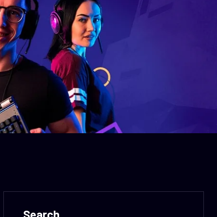
Search