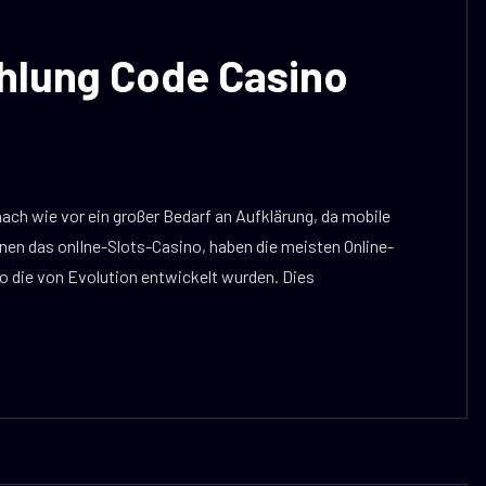
ahlung Code Casino
ach wie vor ein großer Bedarf an Aufklärung, da mobile
en das onlIne-Slots-Casino, haben die meisten Online-
no die von Evolution entwickelt wurden. Dies