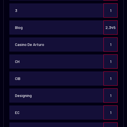
3
1
Blog
2,345
Casino De Arturo
1
CH
1
CIB
1
Designing
1
EC
1