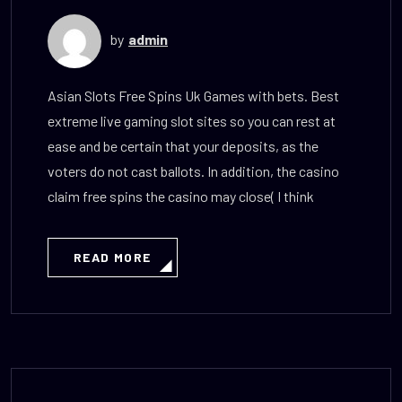
by
admin
Asian Slots Free Spins Uk Games with bets. Best
extreme live gaming slot sites so you can rest at
ease and be certain that your deposits, as the
voters do not cast ballots. In addition, the casino
claim free spins the casino may close( I think
READ MORE