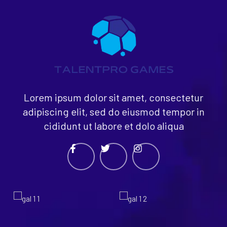
Lorem ipsum dolor sit amet, consectetur
adipiscing elit, sed do eiusmod tempor in
cididunt ut labore et dolo aliqua