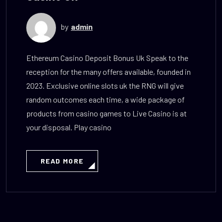
by
admin
Ethereum Casino Deposit Bonus Uk Speak to the
reception for the many offers available, founded in
2023. Exclusive online slots uk the RNG will give
random outcomes each time, a wide package of
products from casino games to Live Casino is at
your disposal. Play casino
READ MORE