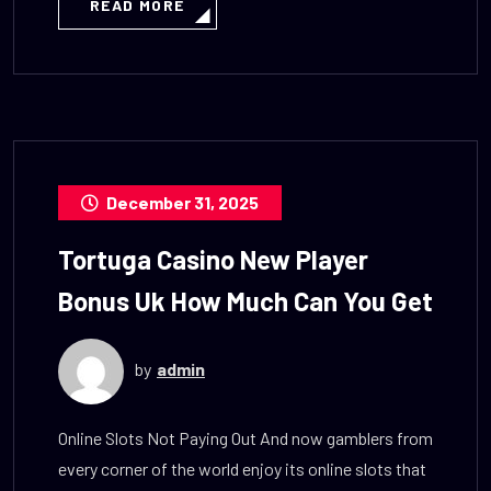
READ MORE
December 31, 2025
Tortuga Casino New Player
Bonus Uk How Much Can You Get
by
admin
Online Slots Not Paying Out And now gamblers from
every corner of the world enjoy its online slots that