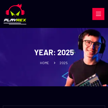
YEAR:
2025
HOME
2025